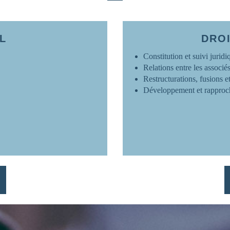
rtel
x
L
DROI
Constitution et suivi juridi
Relations entre les associé
Restructurations, fusions e
Développement et rapproch