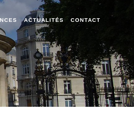
NCES
ACTUALITÉS
CONTACT
.680 euros,
 le siège social
CC BY-NC-ND