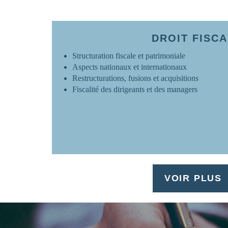
140, Quai du Sa
59100 - Roubai
FRANCE
DROIT FISCA
www.ovh.com
Structuration fiscale et patrimoniale
Aspects nationaux et internationaux
Restructurations, fusions et acquisitions
Fiscalité des dirigeants et des managers
VOIR PLUS