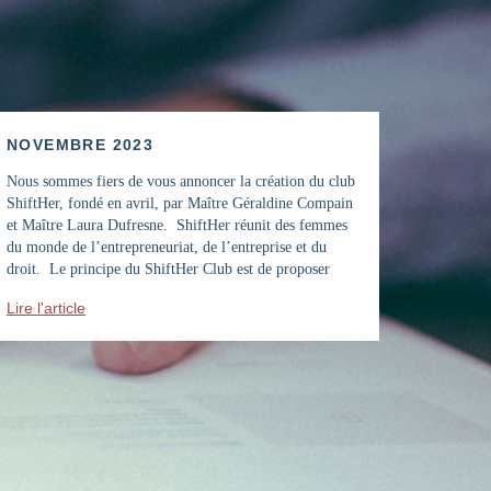
NOVEMBRE 2023
Nous sommes fiers de vous annoncer la création du club
ShiftHer, fondé en avril, par Maître Géraldine Compain
et Maître Laura Dufresne. ShiftHer réunit des femmes
du monde de l’entrepreneuriat, de l’entreprise et du
droit. Le principe du ShiftHer Club est de proposer
chaque mois à ses membres des évènements : des
Lire l'article
soirées, des conférences, des […]